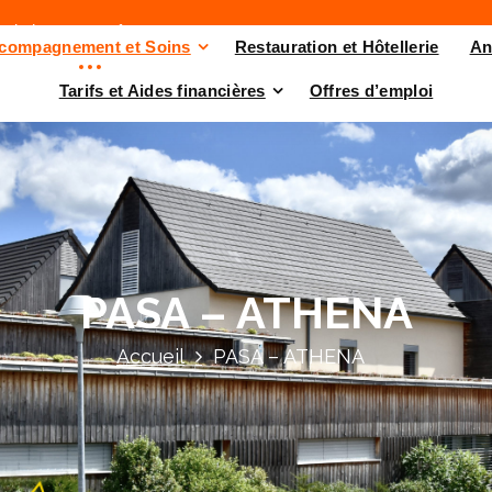
pad-champrouge.fr
compagnement et Soins
Restauration et Hôtellerie
An
Tarifs et Aides financières
Offres d’emploi
PASA – ATHENA
Accueil
PASA – ATHENA